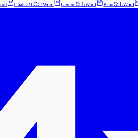
ord
ChatGPT导出Word
Gemini导出Word
Kimi导出Word