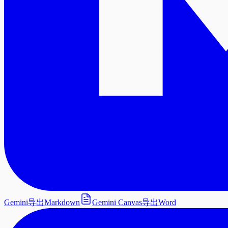
Gemini导出Markdown
Gemini Canvas导出Word